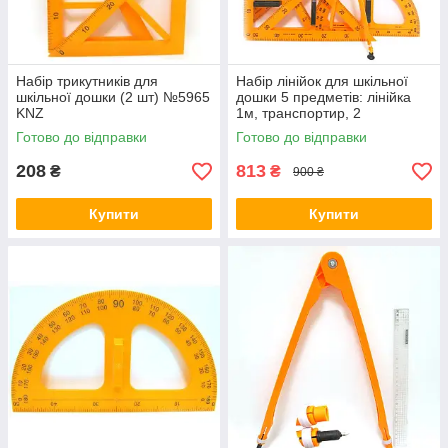
Набір трикутників для
Набір лінійок для шкільної
шкільної дошки (2 шт) №5965
дошки 5 предметів: лінійка
KNZ
1м, транспортир, 2
трикутника, циркуль| Набір
Готово до відправки
Готово до відправки
креслярський KNZ
208
813
₴
₴
900 ₴
Купити
Купити