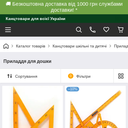
🚚 Безкоштовна доставка від 1000 грн службами
доставки! *
Канцтовари для всієї України
Каталог товарів
Канцтовари шкільні та дитячі
Прилад
Приладдя для дошки
Сортування
0
Фільтри
–10%