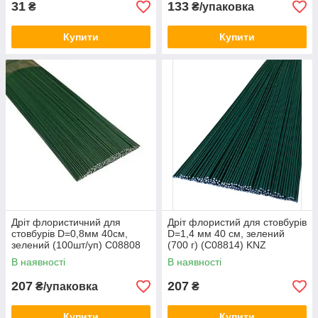
31
133
₴
₴/упаковка
Купити
Купити
Дріт флористичний для
Дріт флористий для стовбурів
стовбурів D=0,8мм 40см,
D=1,4 мм 40 см, зелений
зелений (100шт/уп) C08808
(700 г) (C08814) KNZ
KNZ
В наявності
В наявності
207
207
₴/упаковка
₴
Купити
Купити