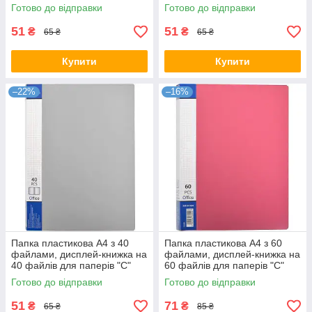
Синя KNZ
Зелена KNZ
Готово до відправки
Готово до відправки
51
51
₴
₴
65 ₴
65 ₴
Купити
Купити
–22%
–16%
Папка пластикова А4 з 40
Папка пластикова А4 з 60
файлами, дисплей-книжка на
файлами, дисплей-книжка на
40 файлів для паперів "С"
60 файлів для паперів "С"
Сіра KNZ
Червона KNZ
Готово до відправки
Готово до відправки
51
71
₴
₴
65 ₴
85 ₴