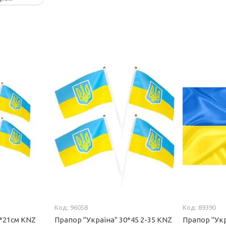
96058
89390
4*21см KNZ
Прапор "Україна" 30*45 2-35 KNZ
Прапор "Укр