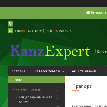
🚚 Безкошт
61157, вул. Олександра Шпейєра, 2, Харків, Україна
+380
(93)
671-12-93
+380
(63)
790-69-77
Канцто
Головна
Каталог товарів
Акції та знижки
Прапори
Каталог товарів
Канцтовари шкільні та
дитячі