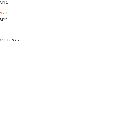
 KNZ
ості
дріб
 671-12-93