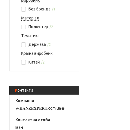
Виробник
Без бренда
1
Матеріал
Поліестер
2
Тематика
Держава
2
Країна виробник
Китай
2
Контакти
🔥𝐊𝐀𝐍𝐙𝐄𝐗𝐏𝐄𝐑𝐓.com.ua🔥
Іван