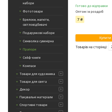
набори
Готово до відправки
Фототовари
Оптом і в роздріб
7 ₴
Брелоки, магніти,
світловідбивачі
Подарункові набори
Купити
Символіка сувенірна
Прапори
Сейф-книги
Компаси
Товари для художника
Товари для свята
Декор
Пакувальні матеріали
Спортивні товари