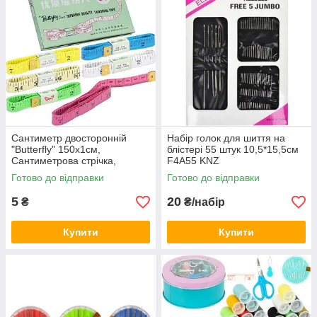
Сантиметр двосторонній
Набір голок для шиття на
"Butterfly" 150х1см,
блістері 55 штук 10,5*15,5см
Сантиметрова стрічка,
F4A55 KNZ
Сантиметр KNZ
Готово до відправки
Готово до відправки
5
20
₴
₴/набір
Купити
Купити