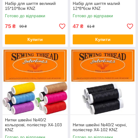
Набір для шиття великий
Набір для шиття малий
15*10*8см KNZ
12*8*6см KNZ
Готово до відправки
Готово до відправки
75
47
₴
₴
99 ₴
61 ₴
Купити
Купити
Нитки швейні №40/2
кольорові, поліестер X4-103
Нитки швейні №40/2 чорні,
KNZ
поліестер X4-102 KNZ
Готово до відправки
Готово до відправки