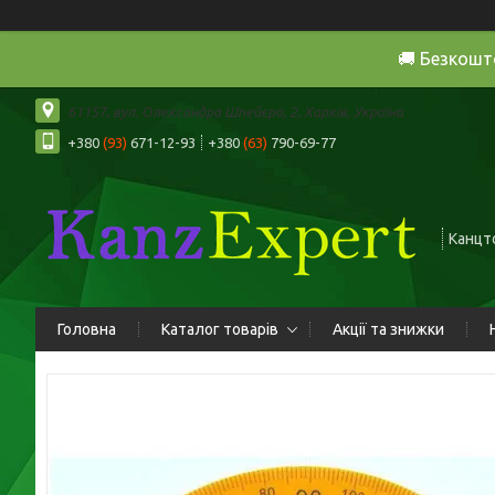
🚚 Безкошт
61157, вул. Олександра Шпейєра, 2, Харків, Україна
+380
(93)
671-12-93
+380
(63)
790-69-77
Канцто
Головна
Каталог товарів
Акції та знижки