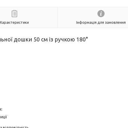
Характеристики
Інформація для замовлення
ьної дошки 50 см із ручкою 180°
е:
иції
а відповідність