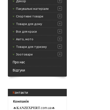
Декор
Пакувальні матеріали
Спортивні товари
Товари для дому
Все для краси
Авто, мото
Товари для туризму
Зоотовари
Про нас
Відгуки
Контакти
🔥𝐊𝐀𝐍𝐙𝐄𝐗𝐏𝐄𝐑𝐓.com.ua🔥