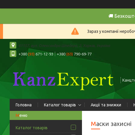
🚚 Безкошт
Зараз у компанії нероб
61157, вул. Олександра Шпейєра, 2, Харків, Україна
+380
(93)
671-12-93
+380
(63)
790-69-77
Канцто
Головна
Каталог товарів
Акції та знижки
Маски захисні
Каталог товарів