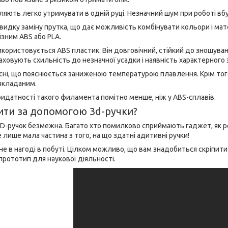
ляють легко утримувати в одній руці. Незначний шум при роботі вб
видку заміну прутка, що дає можливість комбінувати кольори і ма
ізним ABS або PLA.
використовується ABS пластик. Він довговічний, стійкий до зношув
раховують схильність до незначної усадки і наявність характерног
кісні, що пояснюється заниженою температурою плавлення. Крім тог
зкладаним.
ридатності такого филамента помітно менше, ніж у ABS-сплавів.
ти за допомогою 3d-ручки?
D-ручок безмежна. Багато хто помилково сприймають гаджет, як ро
це лише мала частина з того, на що здатні адитивні ручки!
ане в нагоді в побуті. Цілком можливо, що вам знадобиться скріпи
прототип для наукової діяльності.