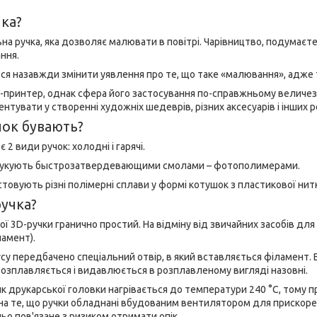
ка?
ьна ручка, яка дозволяє малювати в повітрі. Чарівництво, подумаєте
ння.
ся назавжди змінити уявлення про те, що таке «малювання», адже т
-принтер, однак сфера його застосування по-справжньому величез
нтувати у створенні художніх шедеврів, різних аксесуарів і інших р
чок бувають?
 2 види ручок: холодні і гарячі.
рукують быстрозатвердевающими смолами – фотополимерами.
стовують різні полімерні сплави у формі котушок з пластикової нитко
учка?
ої 3D-ручки гранично простий. На відміну від звичайних засобів дл
ламент).
пусу передбачено спеціальний отвір, в який вставляється філамен
розплавляється і видавлюється в розплавленому вигляді назовні.
 друкарської головки нагрівається до температури 240 °С, тому п
а те, що ручки обладнані вбудованим вентилятором для прискоре
о пов'язане з ризиком отримати опік.