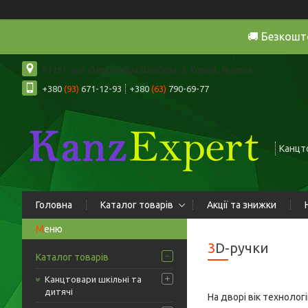
🚚 Безкошт
61157, вул. Олександра Шпейєра, 2, Харків, Україна
+380
(93)
671-12-93
+380
(63)
790-69-77
Канцто
Головна
Каталог товарів
Акції та знижки
3D-ручки
Каталог товарів
Канцтовари шкільні та
дитячі
На дворі вік технолог