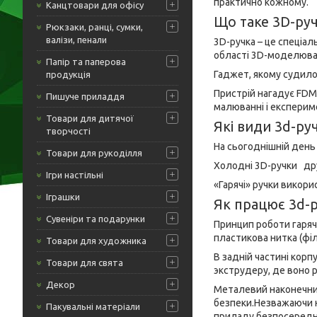
практично кожному.
Канцтовари для офісу
Що таке 3D-руч
Рюкзаки, ранці, сумки,
валізи, пенали
3D-ручка – це спеціал
області 3D-моделюва
Папір та паперова
Гаджет, якому судило
продукція
Пристрій нагадує FDM
Пишуче приладдя
малюванні і експериме
Товари для дитячої
Які види 3d-ру
творчості
На сьогоднішній день є
Товари для рукоділля
Холодні 3D-ручки д
Ігри настільні
«Гарячі» ручки викори
Іграшки
Як працює 3d-р
Сувеніри та подарунки
Принцип роботи гаряч
пластикова нитка (фі
Товари для художника
В задній частині кор
Товари для свята
экструдеру, де воно 
Декор
Металевий наконечник
безпеки.Незважаючи н
Пакувальні матеріали
приладу безпосереднь