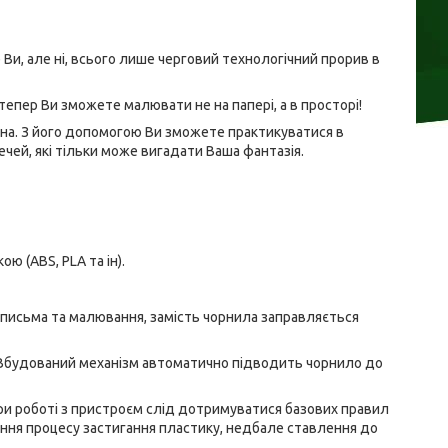
 Ви, але ні, всього лише черговий технологічний прорив в
епер Ви зможете малювати не на папері, а в просторі!
на. З його допомогою Ви зможете практикуватися в
ечей, які тільки може вигадати Ваша фантазія.
ю (ABS, PLA та ін).
я письма та малювання, замість чорнила заправляється
т. Вбудований механізм автоматично підводить чорнило до
ри роботі з пристроєм слід дотримуватися базових правил
ння процесу застигання пластику, недбале ставлення до