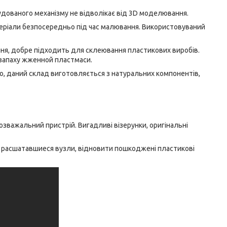
удованого механізму не відволікає від 3D моделювання.
теріали безпосередньо під час малювання. Використовуваний
ання, добре підходить для склеювання пластикових виробів.
о запаху жженной пластмаси.
о, даний склад виготовляється з натуральних компонентів,
зважальний пристрій. Вигадливі візерунки, оригінальні
ти расшатавшиеся вузли, відновити пошкоджені пластикові