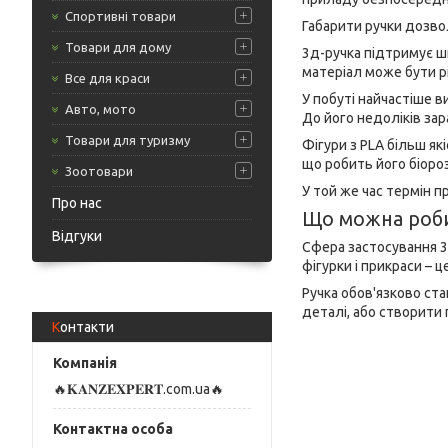
Спортивні товари
Габарити ручки дозво
Товари для дому
3д-ручка підтримує ш
матеріал може бути р
Все для краси
У побуті найчастіше 
Авто, мото
До його недоліків за
Товари для туризму
Фігури з PLA більш я
що робить його біоро
Зоотовари
У той же час термін п
Про нас
Що можна роби
Відгуки
Сфера застосування 3
фігурки і прикраси – 
Ручка обов'язково ст
деталі, або створити 
Контакти
🔥𝐊𝐀𝐍𝐙𝐄𝐗𝐏𝐄𝐑𝐓.com.ua🔥