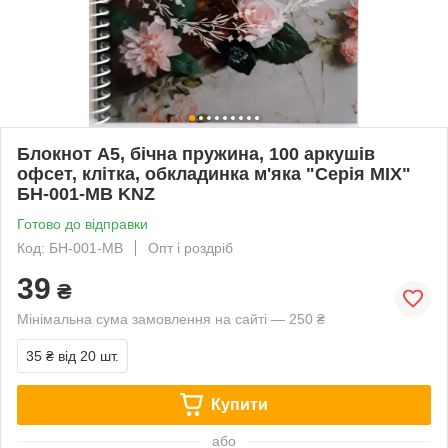
Блокнот А5, бічна пружина, 100 аркушів
офсет, клітка, обкладинка м'яка "Серія MIX"
БН-001-МВ KNZ
Готово до відправки
Код: БН-001-МВ
Опт і роздріб
39
₴
Мінімальна сума замовлення на сайті — 250 ₴
35 ₴
від 20 шт.
Купити
або