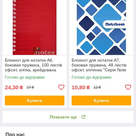
Блокнот для нотаток А6,
Блокнот для нотаток А7,
боковая пружина, 100 листів
боковая пружина, 48 листів
офсет, клітка, крейдована
офсет, клітинка "Серія Note
обкладинка м'яка "Серія
book", обкладинка м'яка
Готово до відправки
Готово до відправки
Офіс" Ц355078У KNZ
Ц355024У KNZ
24,30
10,80
₴
₴
27 ₴
12 ₴
Купити
Купити
Показати ще
Про нас