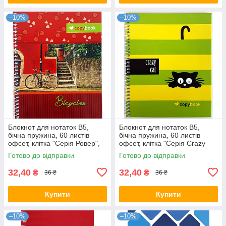
–10%
–10%
Блокнот для нотаток В5,
Блокнот для нотаток В5,
бічна пружина, 60 листів
бічна пружина, 60 листів
офсет, клітка "Серія Ровер",
офсет, клітка "Серія Crazy
обкладинка м'яка Ц355035У
cat", обкладинка м'яка
Готово до відправки
Готово до відправки
KNZ
Ц355035У KNZ
32,40
32,40
₴
₴
36 ₴
36 ₴
Купити
Купити
–10%
–10%