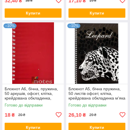
32,40
17,10
₴
₴
36 ₴
19 ₴
Купити
Купити
–10%
–10%
Блокнот А6, бічна, пружина,
Блокнот А5, бічна пружина,
50 аркушів, офсет, клітка,
50 листів офсет, клітка,
крейдована обкладинка,
крейдована обкладинка м'яка
м'яка "Серія Офіс" Ц355021У
"Серія Оксамит" Ц355075У
Готово до відправки
Готово до відправки
KNZ
KNZ
18
26,10
₴
₴
20 ₴
29 ₴
Купити
Купити