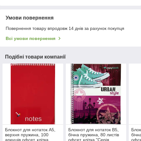
Умови повернення
Повернення товару впродовж 14 днів за рахунок покупця
Всі умови повернення
Подібні товари компанії
Блокнот для нотаток А5,
Блокнот для нотаток В5,
Блок
верхня пружина, 100
бічна пружина, 80 листів
бічн
аркушів офсет, клітка,
офсет, клітка "Серія
офсе