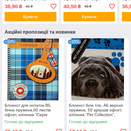
крейдова обкладинка
Молодь", обкладинка
Hips
36,90
40,50
36,
₴
₴
41 ₴
45 ₴
клітинка, "м'яка, "Серія
м'яка Ц355036У KNZ
Ц35
Офіс" KNZ
Купити
Купити
Акційні пропозиції та новинки
–10%
–10%
Блокнот для нотаток В5,
Блокнот біле тло, А6 верхня
бічна пружина,60 листів
пружина, 50 аркушів офсет,
офсет, клітинка "Серія
клітинка "Pet Collection",
Лондон", обкладинка м'яка
обкладинка м'яка 139001
Готово до відправки
Готово до відправки
Ц355035У KNZ
KNZ