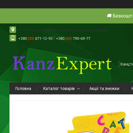
🚚 Безкошт
61157, вул. Олександра Шпейєра, 2, Харків, Україна
+380
(93)
671-12-93
+380
(63)
790-69-77
Канцто
Головна
Каталог товарів
Акції та знижки