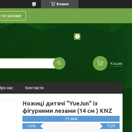
Кошик
ати умови
Кошик
Про нас
Контакти
Ножиці дитячі "YueJun" із
фігурними лезами (14 см ) KNZ
39 днів
ТОП
–10%