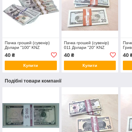
Пачка грошей (сувенір)
Пачка грошей (сувенір)
Пачк
Долари "100" KNZ
011 Долари "20" KNZ
Грив
40
40
40
₴
₴
Купити
Купити
Подібні товари компанії