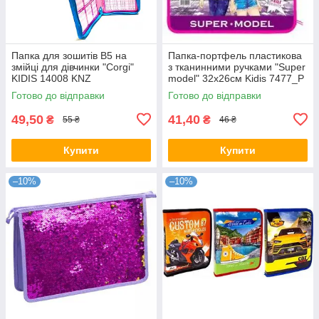
Папка для зошитів B5 на
Папка-портфель пластикова
змійці для дівчинки "Corgi"
з тканинними ручками "Super
KIDIS 14008 KNZ
model" 32x26см Kidis 7477_P
сумка KNZ
Готово до відправки
Готово до відправки
49,50
41,40
₴
₴
55 ₴
46 ₴
Купити
Купити
–10%
–10%