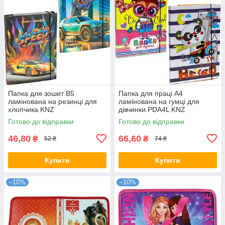
Папка для зошит В5
Папка для праці А4
ламінована на резинці для
ламінована на гумці для
хлопчика KNZ
дівчинки PDA4L KNZ
Готово до відправки
Готово до відправки
46,80
66,60
₴
₴
52 ₴
74 ₴
Купити
Купити
–10%
–10%