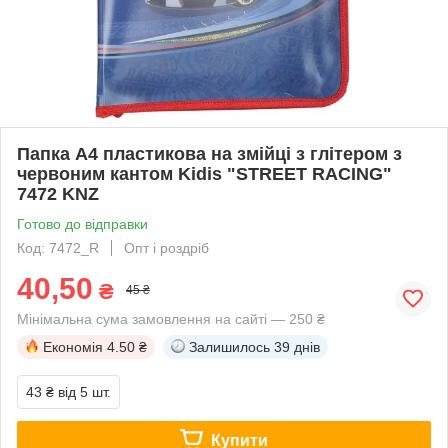
Папка А4 пластикова на змійці з глітером з
червоним кантом Kidis "STREET RACING"
7472 KNZ
Готово до відправки
Код: 7472_R
Опт і роздріб
40,50
₴
45 ₴
Мінімальна сума замовлення на сайті — 250 ₴
Економія
4.50 ₴
Залишилось
39 днів
43 ₴
від 5 шт.
Купити