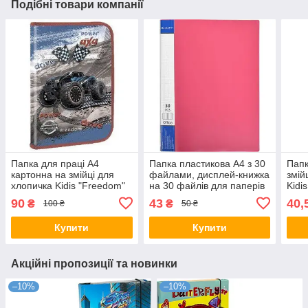
Подібні товари компанії
Папка для праці А4
Папка пластикова А4 з 30
Папк
картонна на змійці для
файлами, дисплей-книжка
змій
хлопичка Kidis "Freedom"
на 30 файлів для паперів
Kidi
14019 KNZ
"С" Червона KNZ
90
43
40,
₴
₴
100 ₴
50 ₴
Купити
Купити
Акційні пропозиції та новинки
–10%
–10%