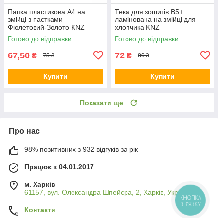
Папка пластикова А4 на
Тека для зошитів В5+
змійці з паєтками
ламінована на змійці для
Фіолетовий-Золото KNZ
хлопчика KNZ
Готово до відправки
Готово до відправки
67,50
72
₴
₴
75 ₴
80 ₴
Купити
Купити
Показати ще
Про нас
98% позитивних з 932 відгуків за рік
Працює з 04.01.2017
м. Харків
61157, вул. Олександра Шпейєра, 2, Харків, Україна
КНОПКА
ЗВ'ЯЗКУ
Контакти