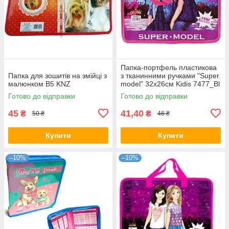
Папка-портфель пластикова
Папка для зошитів на змійці з
з тканинними ручками "Super
малюнком B5 KNZ
model" 32x26см Kidis 7477_Bl
сумка KNZ
Готово до відправки
Готово до відправки
45
41,40
₴
₴
50 ₴
46 ₴
Купити
Купити
–10%
–10%