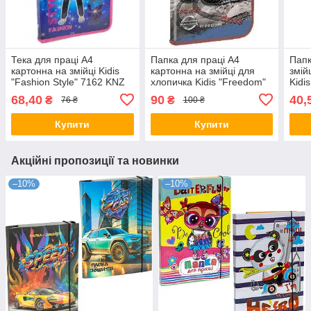
Тека для праці А4
Папка для праці А4
Папк
картонна на змійці Kidis
картонна на змійці для
змій
"Fashion Style" 7162 KNZ
хлопичка Kidis "Freedom"
Kidi
14019 KNZ
68,40
90
40,
₴
₴
76 ₴
100 ₴
Купити
Купити
Акційні пропозиції та новинки
–10%
–10%