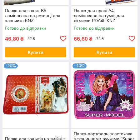
Папка для зошит В5
Папка для праці А4
ламінована на резинці для
ламінована на гумці для
хлопчика KNZ
дівчинки PDA4L KNZ
Готово до відправки
Готово до відправки
46,80
66,60
₴
₴
52 ₴
74 ₴
Купити
Купити
–10%
–10%
Папка-портфель пластикова
Папка для зошитів на змійці з
з тканинними ручками "Super