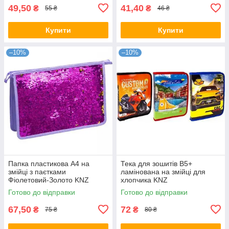
49,50
41,40
₴
₴
55 ₴
46 ₴
Купити
Купити
–10%
–10%
Папка пластикова А4 на
Тека для зошитів В5+
змійці з паєтками
ламінована на змійці для
Фіолетовий-Золото KNZ
хлопчика KNZ
Готово до відправки
Готово до відправки
67,50
72
₴
₴
75 ₴
80 ₴