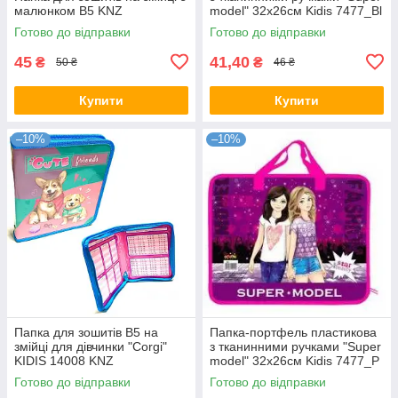
малюнком B5 KNZ
model" 32x26см Kidis 7477_Bl
сумка KNZ
Готово до відправки
Готово до відправки
45
41,40
₴
₴
50 ₴
46 ₴
Купити
Купити
–10%
–10%
Папка для зошитів B5 на
Папка-портфель пластикова
змійці для дівчинки "Corgi"
з тканинними ручками "Super
KIDIS 14008 KNZ
model" 32x26см Kidis 7477_P
сумка KNZ
Готово до відправки
Готово до відправки