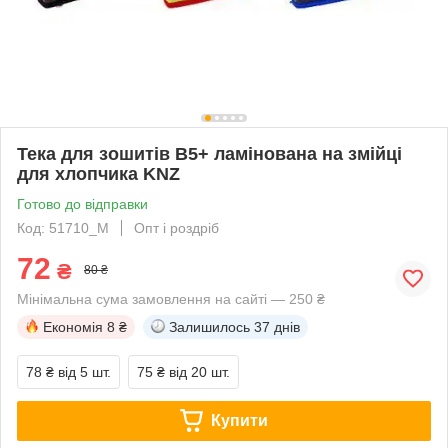
Тека для зошитів В5+ ламінована на змійці
для хлопчика KNZ
Готово до відправки
Код: 51710_M
Опт і роздріб
72
₴
80 ₴
Мінімальна сума замовлення на сайті — 250 ₴
Економія
8 ₴
Залишилось
37 днів
78 ₴
від 5 шт.
75 ₴
від 20 шт.
Купити