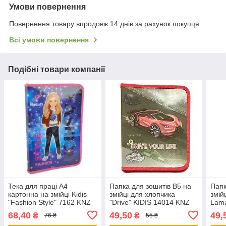
Умови повернення
Повернення товару впродовж 14 днів за рахунок покупця
Всі умови повернення
Подібні товари компанії
Тека для праці А4
Папка для зошитів B5 на
Папк
картонна на змійці Kidis
змійці для хлопчика
змій
"Fashion Style" 7162 KNZ
"Drive" KIDIS 14014 KNZ
Lama
68,40
49,50
49,
₴
₴
76 ₴
55 ₴