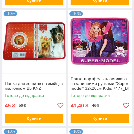
Купити
Купити
–10%
–10%
Папка-портфель пластикова
Папка для зошитів на змійці з
з тканинними ручками "Super
малюнком B5 KNZ
model" 32x26см Kidis 7477_Bl
сумка KNZ
Готово до відправки
Готово до відправки
45
41,40
₴
₴
50 ₴
46 ₴
Купити
Купити
–10%
–10%