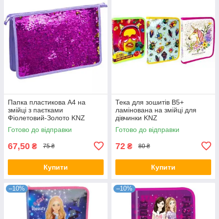
Папка пластикова А4 на
Тека для зошитів В5+
змійці з паєтками
ламінована на змійці для
Фіолетовий-Золото KNZ
дівчинки KNZ
Готово до відправки
Готово до відправки
67,50
72
₴
₴
75 ₴
80 ₴
Купити
Купити
–10%
–10%