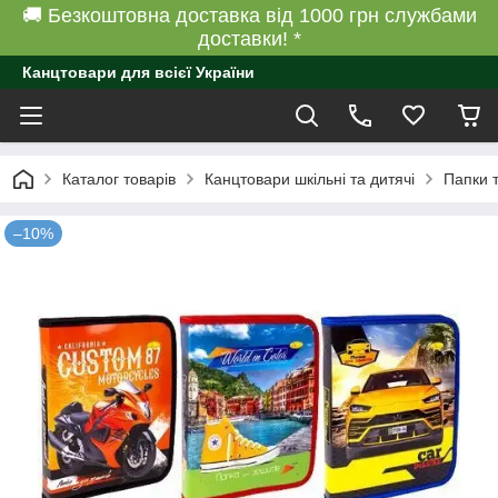
🚚 Безкоштовна доставка від 1000 грн службами
доставки! *
Канцтовари для всієї України
Каталог товарів
Канцтовари шкільні та дитячі
Папки 
–10%