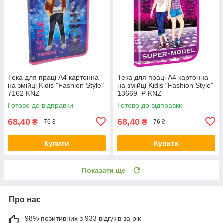
Тека для праці А4 картонна
Тека для праці А4 картонна
на змійці Kidis "Fashion Style"
на змійці Kidis "Fashion Style"
7162 KNZ
13669_P KNZ
Готово до відправки
Готово до відправки
68,40
68,40
₴
₴
76 ₴
76 ₴
Купити
Купити
Показати ще
Про нас
98% позитивних з 933 відгуків за рік