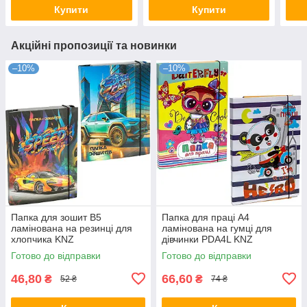
Купити
Купити
Акційні пропозиції та новинки
–10%
–10%
Папка для зошит В5
Папка для праці А4
ламінована на резинці для
ламінована на гумці для
хлопчика KNZ
дівчинки PDA4L KNZ
Готово до відправки
Готово до відправки
46,80
66,60
₴
₴
52 ₴
74 ₴