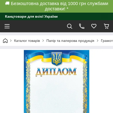
🚚 Безкоштовна доставка від 1000 грн службами
доставки! *
Канцтовари для всієї України
Каталог товарів
Папір та паперова продукція
Грамот