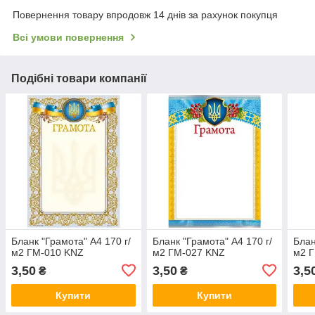
Повернення товару впродовж 14 днів за рахунок покупця
Всі умови повернення
Подібні товари компанії
Бланк "Грамота" А4 170 г/
Бланк "Грамота" А4 170 г/
Блан
м2 ГМ-010 KNZ
м2 ГМ-027 KNZ
м2 
3,50
3,50
3,5
₴
₴
Купити
Купити