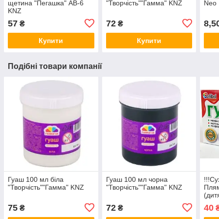
щетина "Пегашка" AB-6
"Творчість""Гамма" KNZ
Neo 
KNZ
57
72
8,5
₴
₴
Купити
Купити
Подібні товари компанії
Гуаш 100 мл біла
Гуаш 100 мл чорна
!!!С
"Творчість""Гамма" KNZ
"Творчість""Гамма" KNZ
Плям
(дит
мал
75
72
40
₴
₴
KNZ