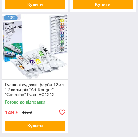
Купити
Купити
–10%
Гуашові художні фарби 12мл
12 кольорів "Art Ranger"
"Gouache" Гуаш EG1212-
3/PG31.12012.A KNZ
Готово до відправки
149
₴
165 ₴
Купити