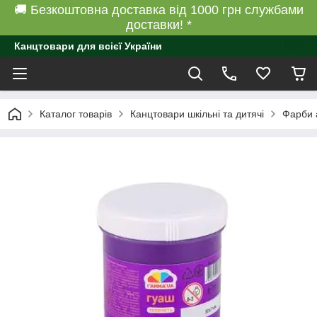
🚚 Безкоштовна доставка від 1000 грн службами
доставки! *
Канцтовари для всієї України
Каталог товарів
Канцтовари шкільні та дитячі
Фарби а