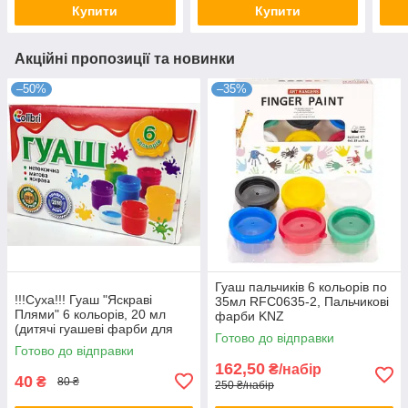
Купити
Купити
Акційні пропозиції та новинки
–50%
–35%
Гуаш пальчиків 6 кольорів по
!!!Суха!!! Гуаш "Яскраві
35мл RFC0635-2, Пальчикові
Плями" 6 кольорів, 20 мл
фарби KNZ
(дитячі гуашеві фарби для
Готово до відправки
малювання) Ц394001У KNZ
Готово до відправки
162,50
₴/набір
40
₴
80 ₴
250 ₴/набір