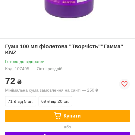
Гуаш 100 мл фіолетова "Творчість""Гамма"
KNZ
Готово до відправки
Код: 107495
Опт і роздріб
72
₴
Мінімальна сума замовлення на сайті — 250 ₴
71 ₴
від 5 шт.
69 ₴
від 20 шт.
Купити
або