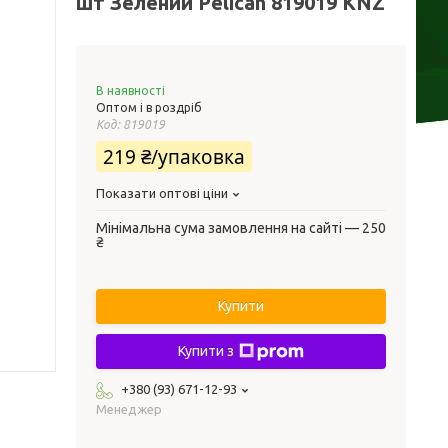
шт Зелений Pelican 819019 KNZ
В наявності
Оптом і в роздріб
Код:
819019
219 ₴/упаковка
Показати оптові ціни
Мінімальна сума замовлення на сайті — 250
₴
Купити
Купити з
+380 (93) 671-12-93
Менеджер