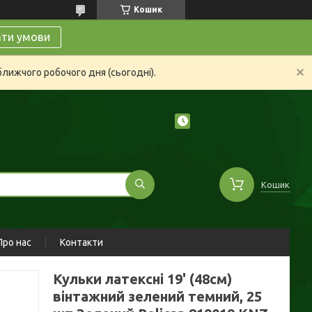
Кошик
ати умови
ближчого робочого дня (сьогодні).
Кошик
Про нас
Контакти
Кульки латексні 19' (48см)
вінтажний зелений темний, 25