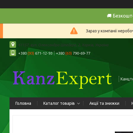
🚚 Безкошт
Зараз у компанії нероб
61157, вул. Олександра Шпейєра, 2, Харків, Україна
+380
(93)
671-12-93
+380
(63)
790-69-77
Канцто
Головна
Каталог товарів
Акції та знижки