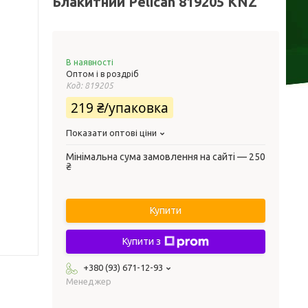
Блакитний Pelican 819205 KNZ
В наявності
Оптом і в роздріб
Код:
819205
219 ₴/упаковка
Показати оптові ціни
Мінімальна сума замовлення на сайті — 250
₴
Купити
Купити з
+380 (93) 671-12-93
Менеджер