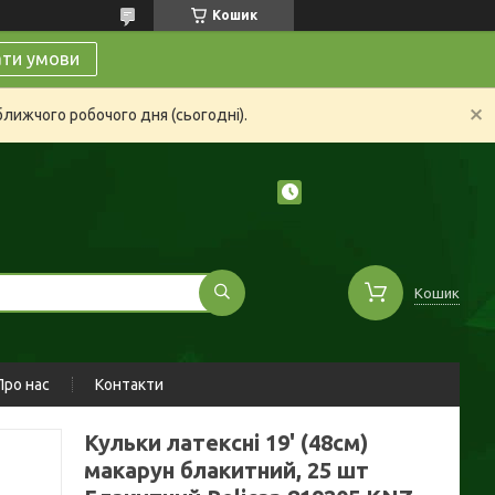
Кошик
ати умови
ближчого робочого дня (сьогодні).
Кошик
Про нас
Контакти
Кульки латексні 19' (48см)
макарун блакитний, 25 шт