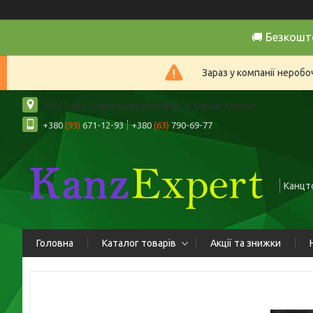
🚚 Безкошт
Зараз у компанії нероб
61157, вул. Олександра Шпейєра, 2, Харків, Україна
+380
(93)
671-12-93
+380
(63)
790-69-77
Канцто
Головна
Каталог товарів
Акції та знижки