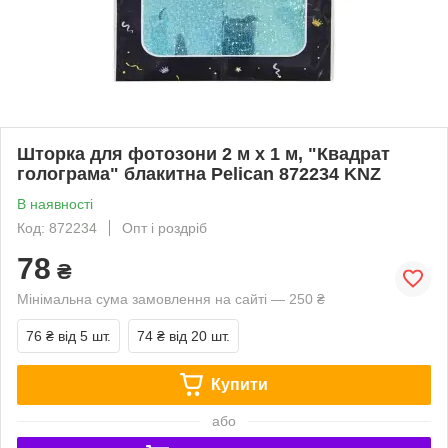
Шторка для фотозони 2 м х 1 м, "Квадрат
голограма" блакитна Pelican 872234 KNZ
В наявності
Код: 872234
Опт і роздріб
78
₴
Мінімальна сума замовлення на сайті — 250 ₴
76 ₴
від 5 шт.
74 ₴
від 20 шт.
Купити
або