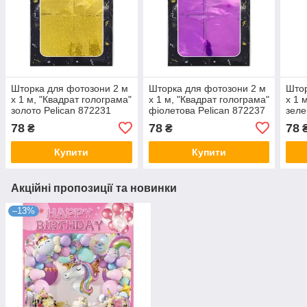
Шторка для фотозони 2 м
Шторка для фотозони 2 м
Штор
х 1 м, "Квадрат голограма"
х 1 м, "Квадрат голограма"
х 1 
золото Pelican 872231
фіолетова Pelican 872237
зеле
KNZ
KNZ
KNZ
78
78
78
₴
₴
Купити
Купити
Акційні пропозиції та новинки
–13%