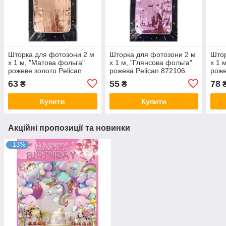
Шторка для фотозони 2 м
Шторка для фотозони 2 м
Штор
х 1 м, "Матова фольга"
х 1 м, "Глянсова фольга"
х 1 
рожеве золото Pelican
рожева Pelican 872106
роже
872133 KNZ
KNZ
872
63
55
78
₴
₴
Купити
Купити
Акційні пропозиції та новинки
–13%