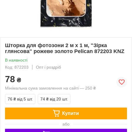
Шторка для фотозони 2 м х 1 м, "Зірка
глянсова" рожеве золото Pelican 872203 KNZ
В наявності
Код: 872203
Опт і роздріб
78
₴
Мінімальна сума замовлення на сайті — 250 ₴
76 ₴
від 5 шт.
74 ₴
від 20 шт.
Купити
або