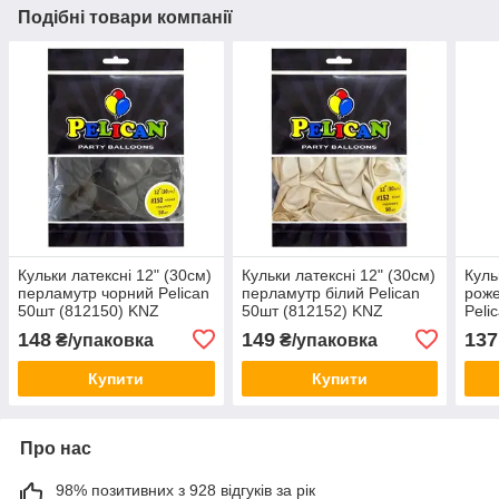
Подібні товари компанії
Кульки латексні 12" (30см)
Кульки латексні 12" (30см)
Куль
перламутр чорний Pelican
перламутр білий Pelican
роже
50шт (812150) KNZ
50шт (812152) KNZ
Peli
KNZ
148
149
137
₴/упаковка
₴/упаковка
Купити
Купити
Про нас
98% позитивних з 928 відгуків за рік