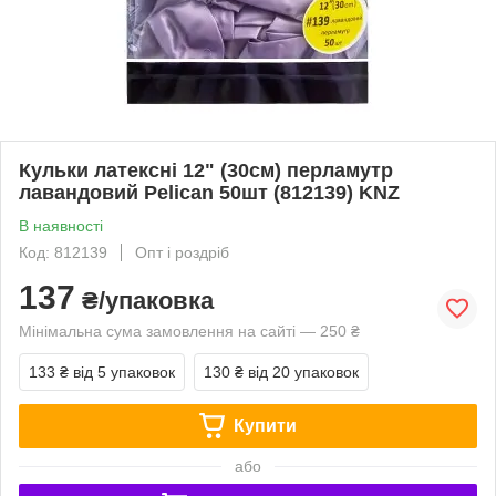
Кульки латексні 12" (30см) перламутр
лавандовий Pelican 50шт (812139) KNZ
В наявності
Код: 812139
Опт і роздріб
137
₴/упаковка
Мінімальна сума замовлення на сайті — 250 ₴
133 ₴
від 5 упаковок
130 ₴
від 20 упаковок
Купити
або