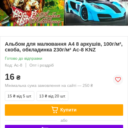
Альбом для малювання А4 8 аркушів, 100г/м²,
скоба, обкладинка 230г/м² Ас-8 KNZ
Готово до відправки
Код: Ас-8
Опт і роздріб
16
₴
Мінімальна сума замовлення на сайті — 250 ₴
15 ₴
від 5 шт.
13 ₴
від 20 шт.
Купити
або