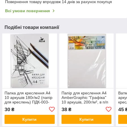
Повернення товару впродовж 14 днів за рахунок покупця
Всі умови повернення
Подібні товари компанії
Папка для креслення А4
Папір для креслення А4
Ватм
10 аркушів 180г/м2 (папір
AmberGraphic "Графіка"
арку
для креслень) ПДК-003-
10 аркушів, 200г/м², в п/п
крес
МВ KNZ
пакеті KNZ
KNZ
30
38
45
₴
₴
₴
Купити
Купити