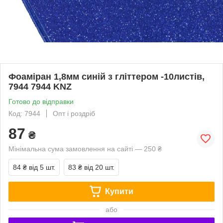
Фоаміран 1,8мм синій з гліттером -10листів,
7944 7944 KNZ
Готово до відправки
Код: 7944
Опт і роздріб
87
₴
Мінімальна сума замовлення на сайті — 250 ₴
84 ₴
від 5 шт.
83 ₴
від 20 шт.
Купити
або