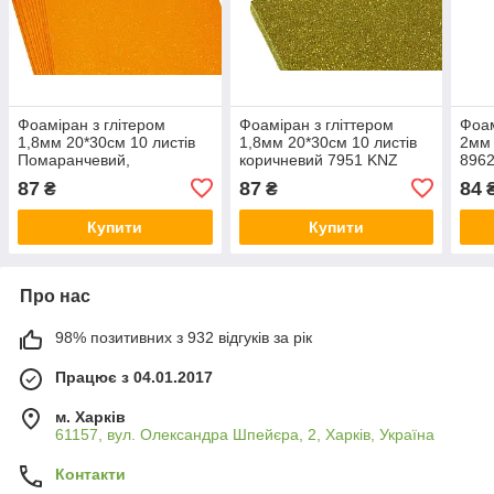
Фоаміран з глітером
Фоаміран з гліттером
Фоам
1,8мм 20*30см 10 листів
1,8мм 20*30см 10 листів
2мм 
Помаранчевий,
коричневий 7951 KNZ
896
переливається різними
87
87
84
₴
₴
₴
кольорами 10504 KNZ
Купити
Купити
Про нас
98% позитивних з 932 відгуків за рік
Працює з 04.01.2017
м. Харків
61157, вул. Олександра Шпейєра, 2, Харків, Україна
Контакти