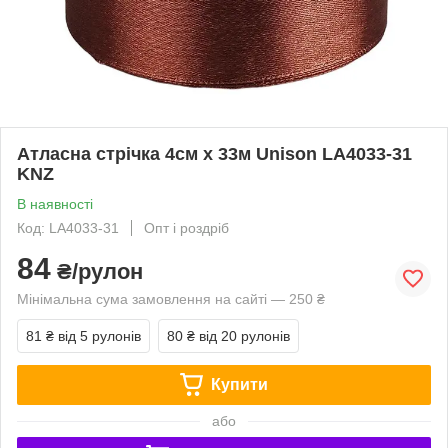
Атласна стрічка 4см x 33м Unison LA4033-31
KNZ
В наявності
Код: LA4033-31
Опт і роздріб
84
₴/рулон
Мінімальна сума замовлення на сайті — 250 ₴
81 ₴
від 5 рулонів
80 ₴
від 20 рулонів
Купити
або