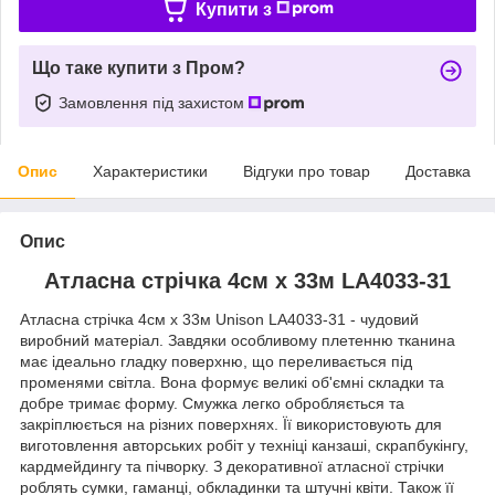
Купити з
Що таке купити з Пром?
Замовлення під захистом
Опис
Характеристики
Відгуки про товар
Доставка
Опис
Атласна стрічка 4см x 33м LA4033-31
Атласна стрічка 4см x 33м Unison LA4033-31 - чудовий
виробний матеріал. Завдяки особливому плетенню тканина
має ідеально гладку поверхню, що переливається під
променями світла. Вона формує великі об'ємні складки та
добре тримає форму. Смужка легко обробляється та
закріплюється на різних поверхнях. Її використовують для
виготовлення авторських робіт у техніці канзаші, скрапбукінгу,
кардмейдингу та пічворку. З декоративної атласної стрічки
роблять сумки, гаманці, обкладинки та штучні квіти. Також її