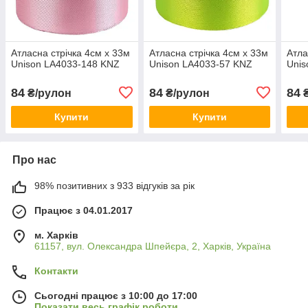
Атласна стрічка 4см x 33м
Атласна стрічка 4см x 33м
Атла
Unison LA4033-148 KNZ
Unison LA4033-57 KNZ
Unis
84
84
84
₴/рулон
₴/рулон
₴
Купити
Купити
Про нас
98% позитивних з 933 відгуків за рік
Працює з 04.01.2017
м. Харків
61157, вул. Олександра Шпейєра, 2, Харків, Україна
Контакти
Сьогодні працює з 10:00 до 17:00
Показати весь графік роботи