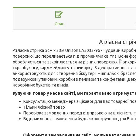
Опис
Атласна стрі
Атласна стрічка 5см x 33м Unison LA5033-96 - чудовий виро
поверхню, що переливається під променями світла. Вона фор
обробляється та закріплюється на різних поверхнях. Її викор
скрапбукінгу, кардмейдингу та пічворку. З декоративної атлас
використовують для створення біжутерії – шпильок, браслет
подарункові упаковки, коробки з печивом та конфетами. Д
новорічних букетів та вінків.
Купуючи товар у нас на сайті, Ви гарантовано отримуєт
Консультацію менеджера з цікавої для Вас товарної поз
Тільки якісний товар
Перевірка замовлення перед відправкою на цілісність т
Відправлення замовлення будь-якою зручною для Вас с
Оформити замовлення на сайті можна натиснувши кн