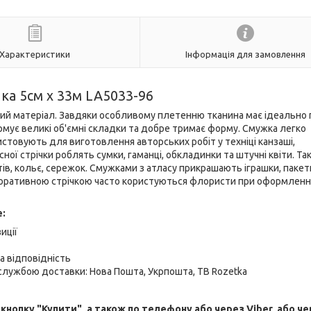
Характеристики
Інформація для замовлення
чка 5см x 33м LA5033-96
бний матеріал. Завдяки особливому плетенню тканина має ідеально 
мує великі об'ємні складки та добре тримає форму. Смужка легко
истовують для виготовлення авторських робіт у техніці канзаші,
ної стрічки роблять сумки, гаманці, обкладинки та штучні квіти. Так
ів, кольє, сережок. Смужками з атласу прикрашають іграшки, пакет
екоративною стрічкою часто користуються флористи при оформленн
е:
иції
а відповідність
лужбою доставки: Нова Пошта, Укрпошта, ТВ Rozetka
опку "Купити", а також по телефону або через Viber, або че