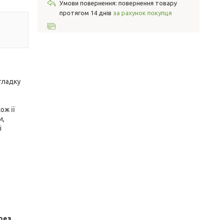
повернення товару
протягом 14 днів
за рахунок покупця
гладку
ож її
и,
і
рез