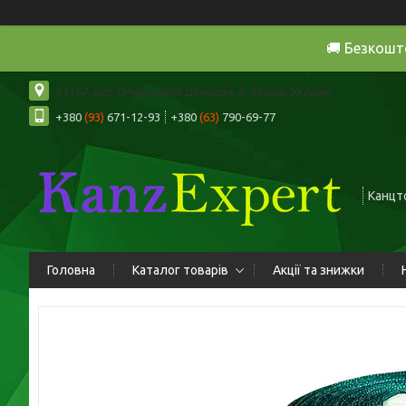
🚚 Безкошт
61157, вул. Олександра Шпейєра, 2, Харків, Україна
+380
(93)
671-12-93
+380
(63)
790-69-77
Канцто
Головна
Каталог товарів
Акції та знижки