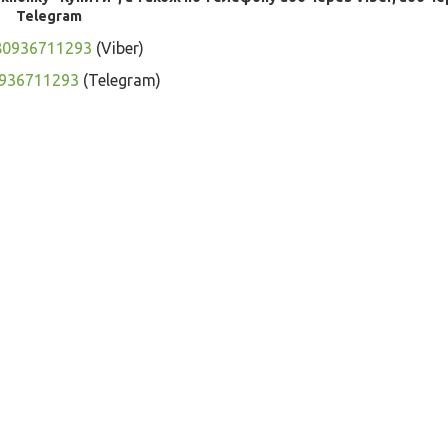
Telegram
80936711293
(Viber)
936711293
(Telegram)