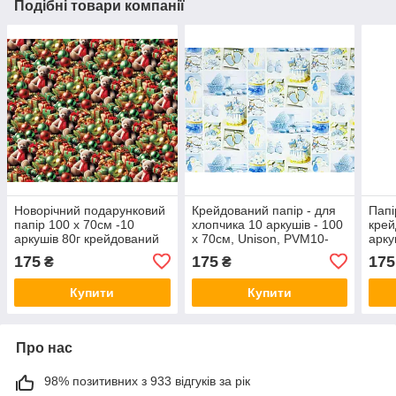
Подібні товари компанії
Новорічний подарунковий
Крейдований папір - для
Папі
папір 100 х 70см -10
хлопчика 10 аркушів - 100
крей
аркушів 80г крейдований
х 70см, Unison, PVM10-
арку
Unison PVM10-284NY KNZ
105 KNZ
Фіол
175
175
175
₴
₴
PVM
Купити
Купити
Про нас
98% позитивних з 933 відгуків за рік