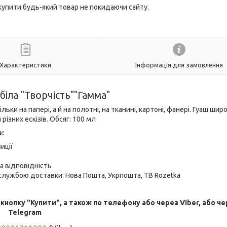
 купити будь-який товар не покидаючи сайту.
Характеристики
Інформація для замовлення
біла "Творчість""Гамма"
ки на папері, а й на полотні, на тканині, картоні, фанері. Гуаш шир
ізних ескізів. Обсяг: 100 мл
е:
иції
а відповідність
лужбою доставки: Нова Пошта, Укрпошта, ТВ Rozetka
опку "Купити", а також по телефону або через Viber, або че
Telegram