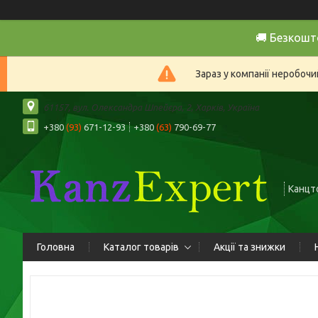
🚚 Безкошт
Зараз у компанії неробочи
61157, вул. Олександра Шпейєра, 2, Харків, Україна
+380
(93)
671-12-93
+380
(63)
790-69-77
Канцто
Головна
Каталог товарів
Акції та знижки