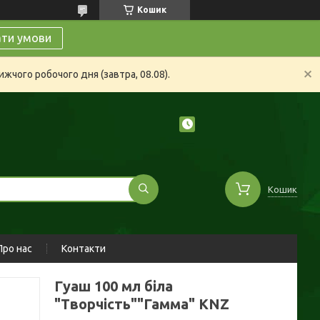
Кошик
ати умови
жчого робочого дня (завтра, 08.08).
Кошик
Про нас
Контакти
Гуаш 100 мл біла
"Творчість""Гамма" KNZ