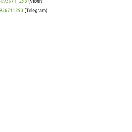
80936711293
(Viber)
936711293
(Telegram)