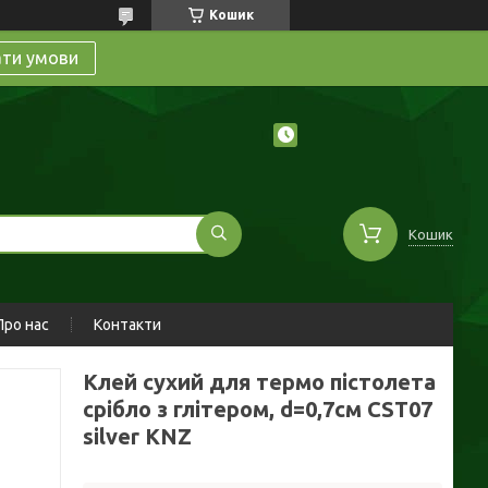
Кошик
ати умови
Кошик
Про нас
Контакти
Клей сухий для термо пістолета
срібло з глітером, d=0,7см CST07
silver KNZ