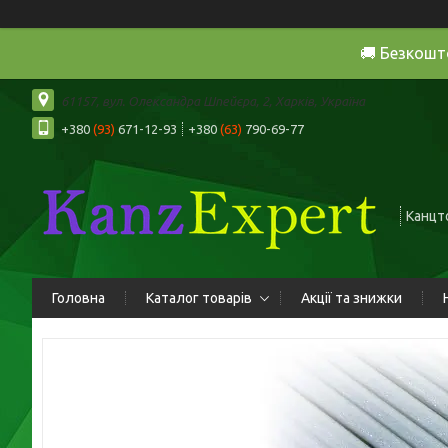
🚚 Безкошт
61157, вул. Олександра Шпейєра, 2, Харків, Україна
+380
(93)
671-12-93
+380
(63)
790-69-77
Канцто
Головна
Каталог товарів
Акції та знижки