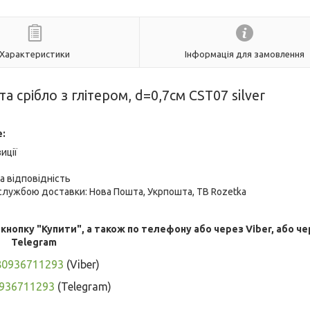
Характеристики
Інформація для замовлення
а срібло з глітером, d=0,7см CST07 silver
е:
иції
а відповідність
лужбою доставки: Нова Пошта, Укрпошта, ТВ Rozetka
опку "Купити", а також по телефону або через Viber, або че
Telegram
80936711293
(Viber)
936711293
(Telegram)