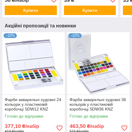
₴/набір
₴
Купити
Купити
Акційні пропозиції та новинки
–10%
–10%
Фарби акварельні художні 24
Фарби акварельні художні 36
кольори у пластиковій
кольорів у пластиковій
коробочці SDW12 KNZ
коробочці SDW36 KNZ
Готово до відправки
Готово до відправки
377,10
463,50
₴/набір
₴/набір
419 ₴/набір
515 ₴/набір