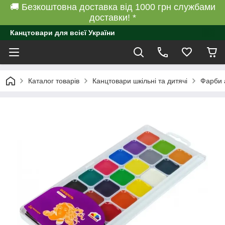
🚚 Безкоштовна доставка від 1000 грн службами
доставки! *
Канцтовари для всієї України
Каталог товарів
Канцтовари шкільні та дитячі
Фарби а