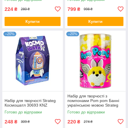
224
799
₴
₴
280 ₴
998 ₴
Купити
Купити
–20%
–20%
Набір для творчості з
Набір для творчості Strateg
помпонами Pom pom Банні
Космошатл 30693 KNZ
українською мовою Strateg
32016 KNZ
Готово до відправки
Готово до відправки
248
220
₴
₴
309 ₴
274 ₴