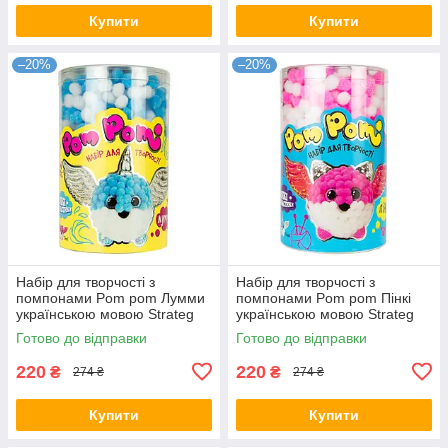
Купити
Купити
–20%
–20%
Набір для творчості з
Набір для творчості з
помпонами Pom pom Лумми
помпонами Pom pom Пінкі
українською мовою Strateg
українською мовою Strateg
32014 KNZ
32015 KNZ
Готово до відправки
Готово до відправки
220
220
₴
₴
274 ₴
274 ₴
Купити
Купити