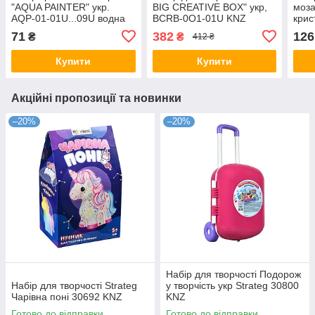
"AQUA PAINTER" укр.
BIG CREATIVE BOX" укр,
моза
AQP-01-01U...09U водна
BCRB-0O1-01U KNZ
кри
розмальовка KNZ
MOS
71
382
126
₴
₴
412 ₴
Купити
Купити
Акційні пропозиції та новинки
–20%
–20%
Набір для творчості Подорож
Набір для творчості Strateg
у творчість укр Strateg 30800
Чарівна поні 30692 KNZ
KNZ
Готово до відправки
Готово до відправки