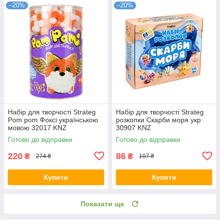
–20%
–20%
Набір для творчості Strateg
Набір для творчості Strateg
Pom pom Фоксі українською
розкопки Скарби моря укр
мовою 32017 KNZ
30907 KNZ
Готово до відправки
Готово до відправки
220
86
₴
₴
274 ₴
107 ₴
Купити
Купити
Показати ще