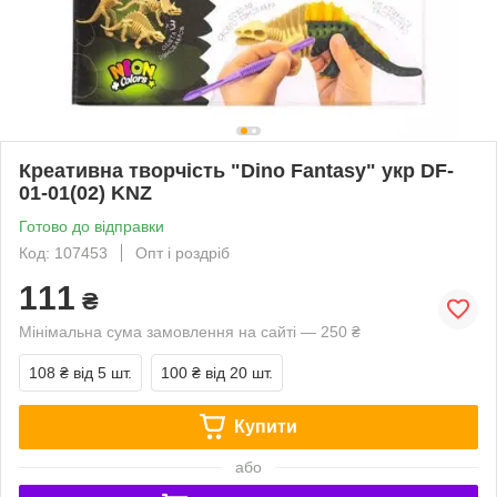
Креативна творчість "Dino Fantasy" укр DF-
01-01(02) KNZ
Готово до відправки
Код: 107453
Опт і роздріб
111
₴
Мінімальна сума замовлення на сайті — 250 ₴
108 ₴
від 5 шт.
100 ₴
від 20 шт.
Купити
або