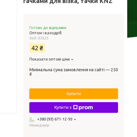
гачками для візка, тачки KNZ
Готово до відправки
Оптом і в роздріб
Код:
83825
42 ₴
Показати оптові ціни
Мінімальна сума замовлення на сайті — 250
₴
Купити
Купити з
+380 (93) 671-12-93
Менеджер