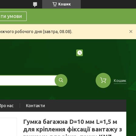
Кошик
ати умови
жчого робочого дня (завтра, 08.08).
Кошик
Про нас
Контакти
Гумка багажна D=10 мм L=1,5 м
для кріплення фіксації вантажу з