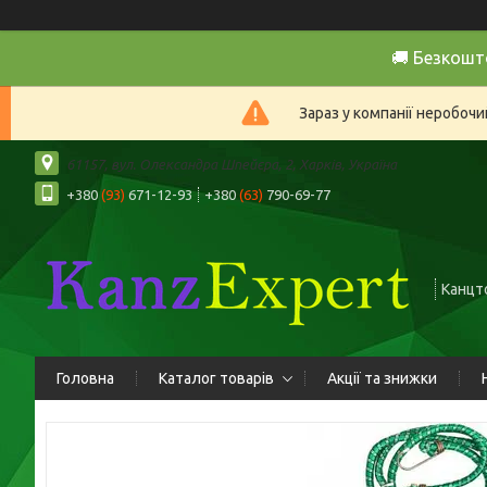
🚚 Безкошт
Зараз у компанії неробочи
61157, вул. Олександра Шпейєра, 2, Харків, Україна
+380
(93)
671-12-93
+380
(63)
790-69-77
Канцто
Головна
Каталог товарів
Акції та знижки