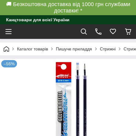
🚚 Безкоштовна доставка від 1000 грн службами
доставки! *
Канцтовари для всієї України
Каталог товарів
Пишуче приладдя
Стрижні
Стриж
–56%