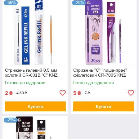
–56%
–29%
Стрижень гелевий 0,5 мм
Стрижень "С" "пише-прає"
золотий CR-601B "С" KNZ
фіолетовий CR-709S KNZ
Готово до відправки
Готово до відправки
2
5
₴
₴
4,50 ₴
7 ₴
Купити
Купити
–29%