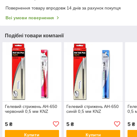
Повернення товару впродовж 14 днів за рахунок покупця
Всі умови повернення
Подібні товари компанії
Гелевий стрижень AH-650
Гелевий стрижень AH-650
Геле
червоний 0,5 мм KNZ
синій 0,5 мм KNZ
0,5 
5
5
5
₴
₴
₴
Купити
Купити