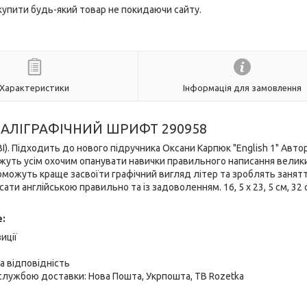
 купити будь-який товар не покидаючи сайту.
Характеристики
Інформація для замовлення
. КАЛІГРАФІЧНИЙ ШРИФТ 290958
І). Підходить до нового підручника Оксани Карпюк "English 1" Автор
ожуть усім охочим опанувати навички правильного написання велик
оможуть краще засвоїти графічний вигляд літер та зроблять занят
ти англійською правильно та із задоволенням. 16, 5 х 23, 5 см, 32 с
е:
иції
а відповідність
лужбою доставки: Нова Пошта, Укрпошта, ТВ Rozetka