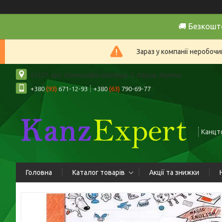
🚚 Безкошт
Зараз у компанії неробочи
61157, вул. Олександра Шпейєра, 2, Харків, Україна
+380
(93)
671-12-93
+380
(63)
790-69-77
Канцто
Головна
Каталог товарів
Акції та знижки