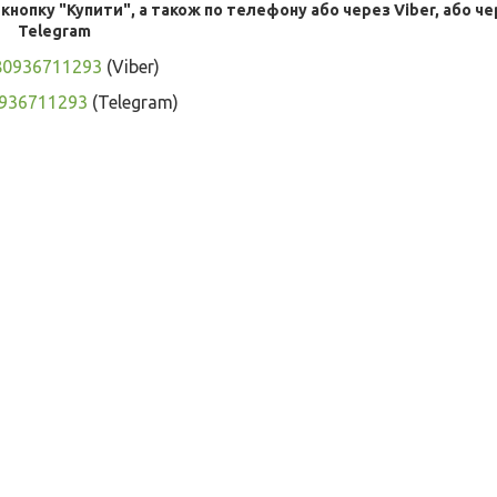
опку "Купити", а також по телефону або через Viber, або че
Telegram
80936711293
(Viber)
936711293
(Telegram)