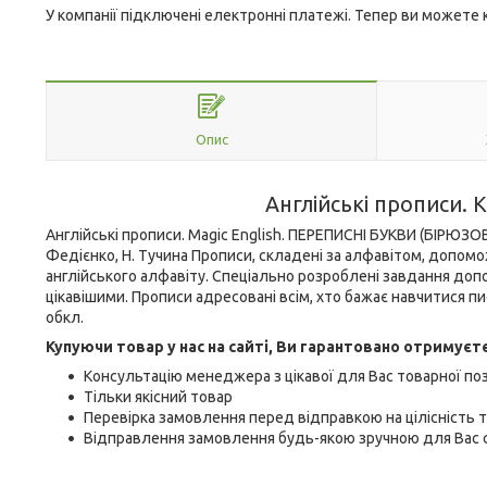
У компанії підключені електронні платежі. Тепер ви можете
Опис
Англійські прописи
Англійські прописи. Magic English. ПЕРЕПИСНІ БУКВИ (БІРЮЗОВ
Федієнко, Н. Тучина Прописи, складені за алфавітом, допом
англійського алфавіту. Спеціально розроблені завдання доп
цікавішими. Прописи адресовані всім, хто бажає навчитися писа
обкл.
Купуючи товар у нас на сайті, Ви гарантовано отримуєт
Консультацію менеджера з цікавої для Вас товарної поз
Тільки якісний товар
Перевірка замовлення перед відправкою на цілісність т
Відправлення замовлення будь-якою зручною для Вас с