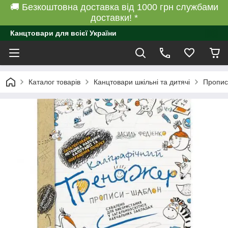
🚚 Безкоштовна доставка від 1000 грн службами
доставки! *
Канцтовари для всієї України
Каталог товарів
Канцтовари шкільні та дитячі
Пропис