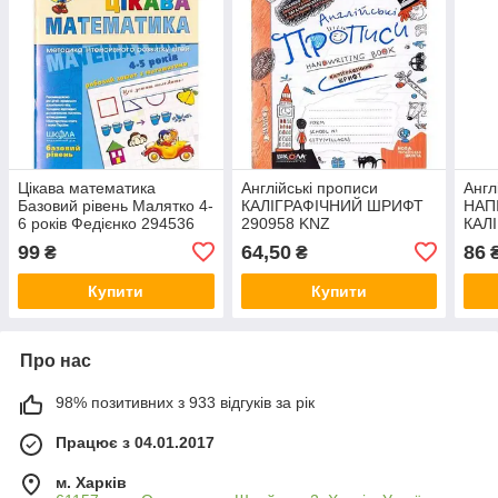
Цікава математика
Англійські прописи
Англ
Базовий рівень Малятко 4-
КАЛІГРАФІЧНИЙ ШРИФТ
НАП
6 років Федієнко 294536
290958 KNZ
КАЛ
KNZ
KNZ
99
64,50
86
₴
₴
Купити
Купити
Про нас
98% позитивних з 933 відгуків за рік
Працює з 04.01.2017
м. Харків