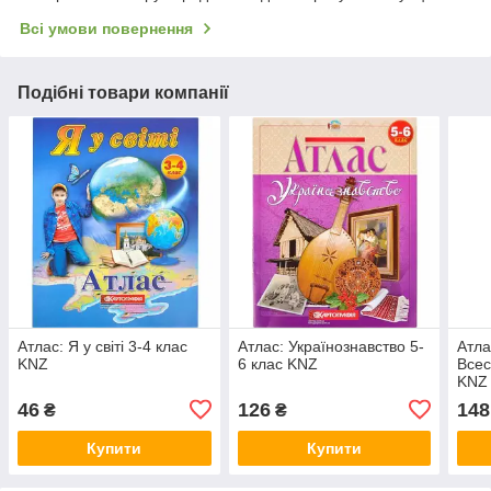
Всі умови повернення
Подібні товари компанії
Атлас: Я у світі 3-4 клас
Атлас: Українознавство 5-
Атла
KNZ
6 клас KNZ
Всес
KNZ
46
126
148
₴
₴
Купити
Купити