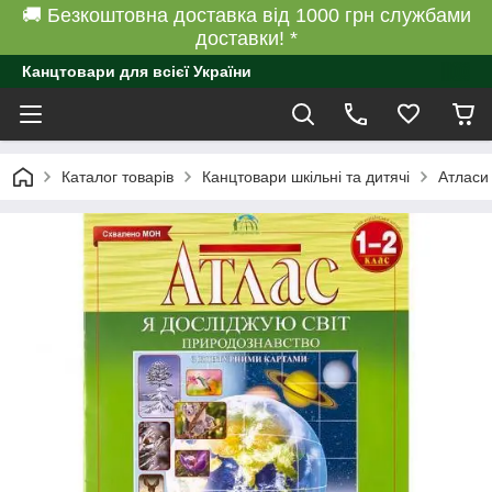
🚚 Безкоштовна доставка від 1000 грн службами
доставки! *
Канцтовари для всієї України
Каталог товарів
Канцтовари шкільні та дитячі
Атласи 