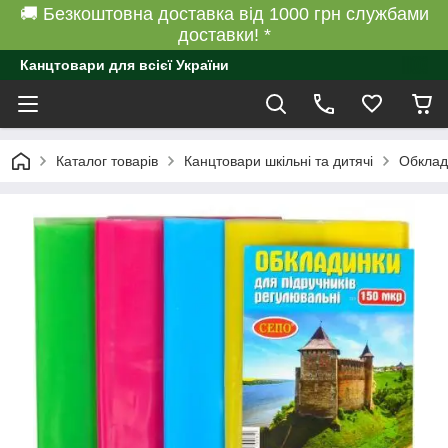
🚚 Безкоштовна доставка від 1000 грн службами
доставки! *
Канцтовари для всієї України
Каталог товарів
Канцтовари шкільні та дитячі
Обклад