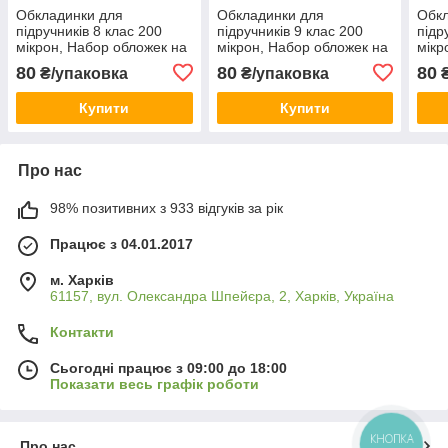
Обкладинки для
Обкладинки для
Обкл
підручників 8 клас 200
підручників 9 клас 200
підр
мікрон, Набор обложек на
мікрон, Набор обложек на
мікр
учебники, Обложки для
учебники, Обложки для
учеб
80
80
80
₴/упаковка
₴/упаковка
₴
книг KNZ
книг KNZ
книг
Купити
Купити
Про нас
98% позитивних з 933 відгуків за рік
Працює з 04.01.2017
м. Харків
61157, вул. Олександра Шпейєра, 2, Харків, Україна
Контакти
Сьогодні працює з 09:00 до 18:00
Показати весь графік роботи
КНОПКА
Про нас