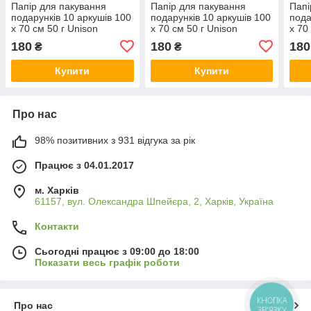
Папір для пакування
Папір для пакування
Папі
подарунків 10 аркушів 100
подарунків 10 аркушів 100
пода
х 70 см 50 г Unison
х 70 см 50 г Unison
х 70
PCZ10070-10-531 KNZ
PCZ10070-10-536 KNZ
PCZ
180
180
180
₴
₴
Купити
Купити
Про нас
98% позитивних з 931 відгука за рік
Працює з 04.01.2017
м. Харків
61157, вул. Олександра Шпейєра, 2, Харків, Україна
Контакти
Сьогодні працює з 09:00 до 18:00
Показати весь графік роботи
КНОПКА
Про нас
ЗВ'ЯЗКУ