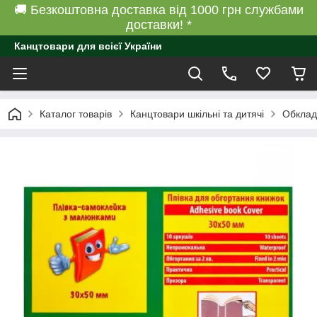
🚚 Безкоштовна доставка від 1000 грн службами
доставки! *
Канцтовари для всієї України
Каталог товарів
Канцтовари шкільні та дитячі
Обклад