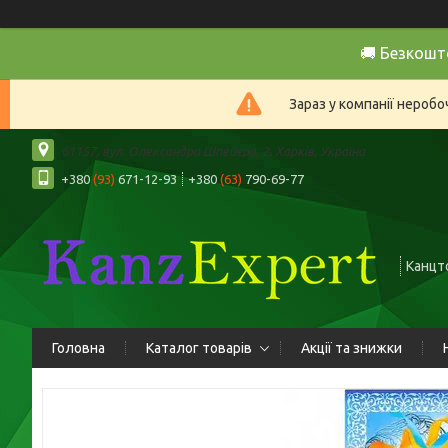
🚚 Безкошт
Зараз у компанії нероб
61157, вул. Олександра Шпейєра, 2, Харків, Україна
+380
(93)
671-12-93
+380
(63)
790-69-77
Канцто
Головна
Каталог товарів
Акції та знижки