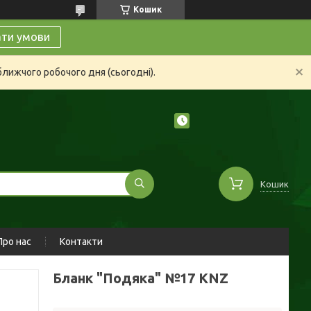
Кошик
ати умови
ближчого робочого дня (сьогодні).
Кошик
Про нас
Контакти
Бланк "Подяка" №17 KNZ