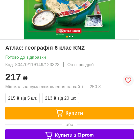
Атлас: географія 6 клас KNZ
Готово до відправки
Код: 80470/119149/123323
Опт і роздріб
217
₴
Мінімальна сума замовлення на сайті — 250 ₴
215 ₴
від 5 шт.
213 ₴
від 20 шт.
Купити
або
Купити з