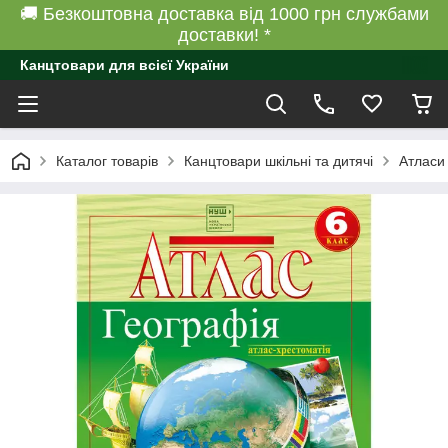
🚚 Безкоштовна доставка від 1000 грн службами
доставки! *
Канцтовари для всієї України
Каталог товарів
Канцтовари шкільні та дитячі
Атласи 