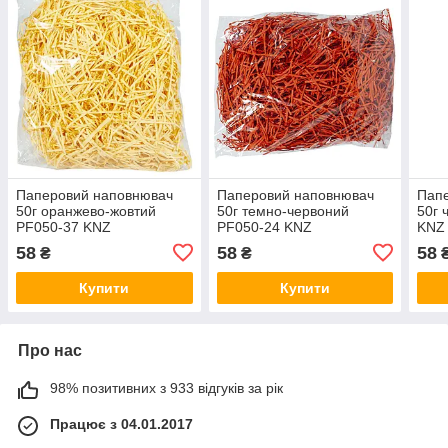
Паперовий наповнювач
Паперовий наповнювач
Пап
50г оранжево-жовтий
50г темно-червоний
50г 
PF050-37 KNZ
PF050-24 KNZ
KNZ
58
58
58
₴
₴
Купити
Купити
Про нас
98% позитивних з 933 відгуків за рік
Працює з 04.01.2017