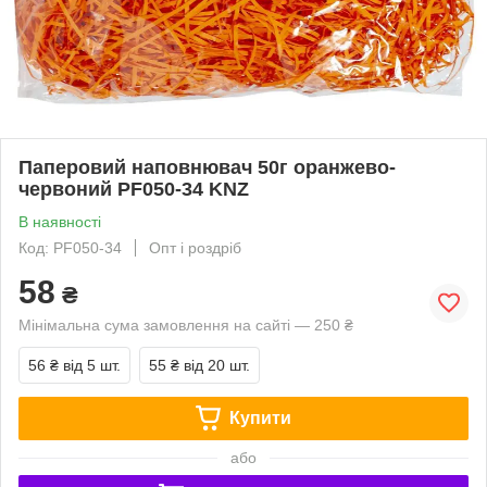
Паперовий наповнювач 50г оранжево-
червоний PF050-34 KNZ
В наявності
Код: PF050-34
Опт і роздріб
58
₴
Мінімальна сума замовлення на сайті — 250 ₴
56 ₴
від 5 шт.
55 ₴
від 20 шт.
Купити
або