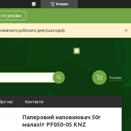
Кошик
ати умови
ближчого робочого дня (сьогодні).
Кошик
Про нас
Контакти
Паперовий наповнювач 50г
малахіт PF050-05 KNZ