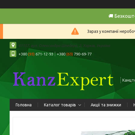
🚚 Безкошт
Зараз у компанії нероб
61157, вул. Олександра Шпейєра, 2, Харків, Україна
+380
(93)
671-12-93
+380
(63)
790-69-77
Канцто
Головна
Каталог товарів
Акції та знижки