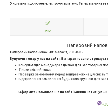
У компанії підключені електронні платежі. Тепер ви можете
Опис
Паперовий наповн
Паперовий наповнювач 50г. малахіт, PF050-05
Купуючи товар у нас на сайті, Ви гарантовано отримуєт
Консультацію менеджера з цікавої для Вас товарної поз
Тільки якісний товар
Перевірка замовлення перед відправкою на цілісність т
Відправлення замовлення будь-якою зручною для Вас с
Оформити замовлення на сайті можна натиснувши кн
+3