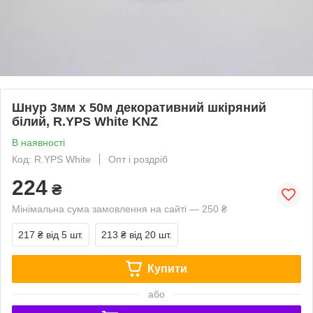
Шнур 3мм х 50м декоративний шкіряний
білий, R.YPS White KNZ
В наявності
Код: R.YPS White
Опт і роздріб
224
₴
Мінімальна сума замовлення на сайті — 250 ₴
217 ₴
від 5 шт.
213 ₴
від 20 шт.
Купити
або