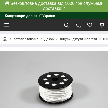
🚚 Безкоштовна доставка від 1000 грн службами
доставки! *
Канцтовари для всієї України
Каталог товарів
Декор
Шнури, джгути шпагати
Шн