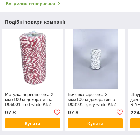
Всі умови повернення
Подібні товари компанії
Мотузка червоно-біла 2
Бечевка сіро-біла 2
Шнур
ммх100 м декоративна
ммх100 м декоративна
деко
D06001 -red white KNZ
D03101- grey white KNZ
R.Y
97
97
224
₴
₴
Купити
Купити