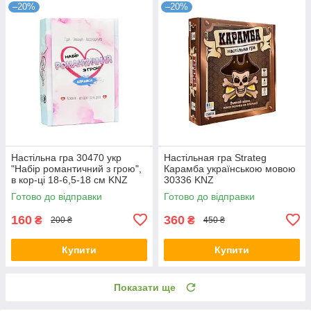
–20%
–20%
Настільна гра 30470 укр
Настільная гра Strateg
"Набір романтичний з грою",
Карамба українською мовою
в кор-ці 18-6,5-18 см KNZ
30336 KNZ
Готово до відправки
Готово до відправки
160
360
₴
₴
200 ₴
450 ₴
Купити
Купити
Показати ще