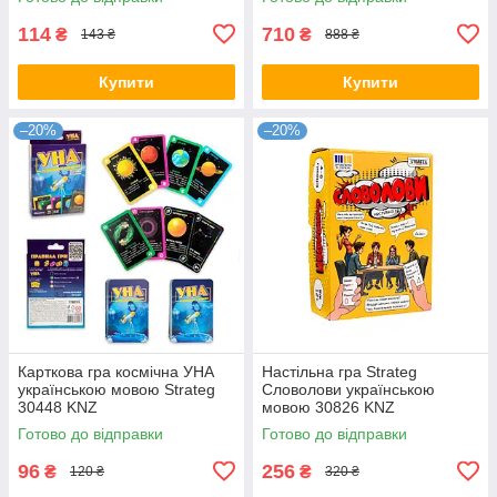
114
710
₴
₴
143 ₴
888 ₴
Купити
Купити
–20%
–20%
Карткова гра космічна УНА
Настільна гра Strateg
українською мовою Strateg
Словолови українською
30448 KNZ
мовою 30826 KNZ
Готово до відправки
Готово до відправки
96
256
₴
₴
120 ₴
320 ₴