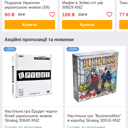
Подорож Україною
Мафія в Зобмі-сіті укр
Такс
українською мовою (59)
30829 KNZ
KNZ
80
186
77
₴
₴
99 ₴
232 ₴
Купити
Купити
Акційні пропозиції та новинки
–20%
–20%
Настільна гра Ерудит чорно-
білий українською мовою
Настільна гра "BusinessMen"
Strateg 30640 KNZ
в коробці Strateg 30516 KNZ
Готово до відправки
Готово до відправки