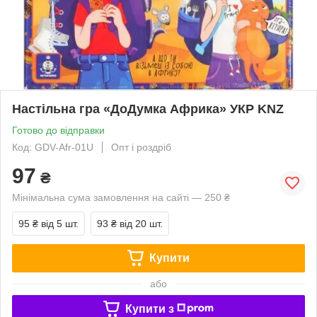
Настільна гра «ДоДумка Африка» УКР KNZ
Готово до відправки
Код: GDV-Afr-01U
Опт і роздріб
97
₴
Мінімальна сума замовлення на сайті — 250 ₴
95 ₴
від 5 шт.
93 ₴
від 20 шт.
Купити
або
Купити з