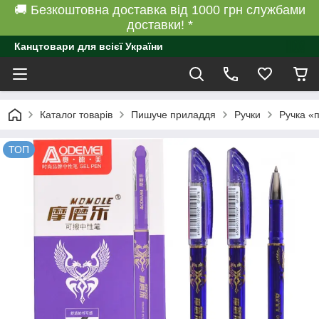
🚚 Безкоштовна доставка від 1000 грн службами
доставки! *
Канцтовари для всієї України
Каталог товарів
Пишуче приладдя
Ручки
Ручка «
ТОП