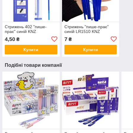
Стрижень 402 "пише-
Стрижень "пише-прає"
прає" синій KNZ
синій LR1510 KNZ
4,50
7
₴
₴
Купити
Купити
Подібні товари компанії