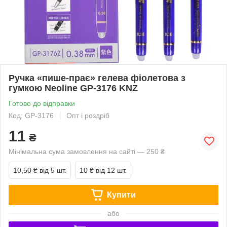
Ручка «пише-прає» гелева фіолетова з
гумкою Neoline GP-3176 KNZ
Готово до відправки
Код: GP-3176
Опт і роздріб
11
₴
Мінімальна сума замовлення на сайті — 250 ₴
10,50 ₴
від 5 шт.
10 ₴
від 12 шт.
Купити
або