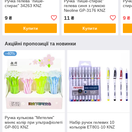
Ручка гелева "пише-
Ручка "пише-стирає"
Ручк
стирає" 34263 KNZ
гелева синя з гумкою
стир
Neoline GP-3176 KNZ
9
11
9
₴
₴
₴
Купити
Купити
Акційні пропозиції та новинки
–40%
Ручка кулькова "Метелик"
міняє колір при ультрафіолеті
Набір ручок гелевих 10
GP-801 KNZ
кольорів ET801-10 KNZ