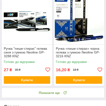
Ручка "пише-стирає" гелева
Ручка «пише-стирає» чорна
синя з гумкою Neoline GP-
гелева з гумкою Neoline GP-
3288 KNZ
3216 KNZ
Готово до відправки
Готово до відправки
27
16,20
₴
₴
30 ₴
18 ₴
Купити
Купити
Показати ще