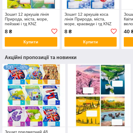
Зошит 12 аркушів лінія
Зошит 12 аркушів коса
Зоши
Природа, міста, море,
лінія Природа, міста,
Квіти
пейзажі і тд KNZ
море, краєвиди і тд KNZ
вело
8
8
40
₴
₴
Купити
Купити
Акційні пропозиції та новинки
ТОП
–16%
Зошит предметний 48