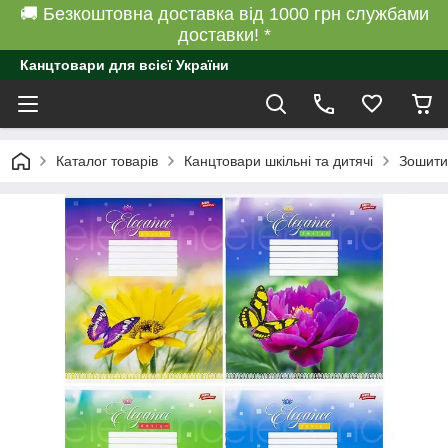
🚚 Безкоштовна доставка від 1000 грн службами
доставки! *
Канцтовари для всієї України
Каталог товарів
Канцтовари шкільні та дитячі
Зошити 