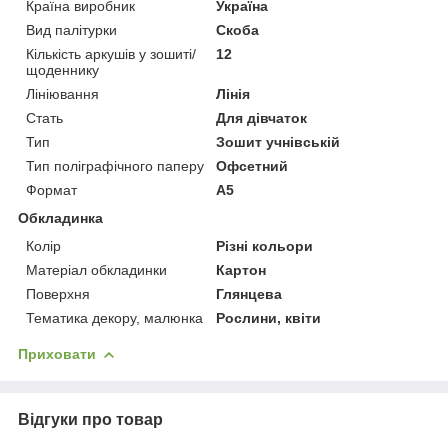
Країна виробник
Україна
Вид палітурки
Скоба
Кількість аркушів у зошиті/
12
щоденнику
Лініювання
Лінія
Стать
Для дівчаток
Тип
Зошит учнівській
Тип поліграфічного паперу
Офсетний
Формат
A5
Обкладинка
Колір
Різні кольори
Матеріал обкладинки
Картон
Поверхня
Глянцева
Тематика декору, малюнка
Рослини, квіти
Приховати
Відгуки про товар