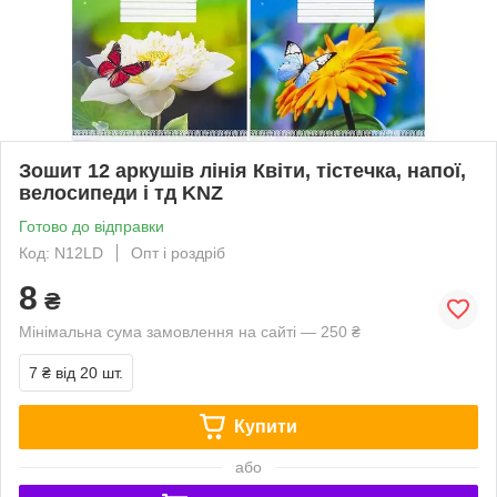
Зошит 12 аркушів лінія Квіти, тістечка, напої,
велосипеди і тд KNZ
Готово до відправки
Код: N12LD
Опт і роздріб
8
₴
Мінімальна сума замовлення на сайті — 250 ₴
7 ₴
від 20 шт.
Купити
або