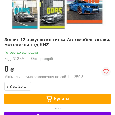
Зошит 12 аркушів клітинка Автомобілі, літаки,
мотоцикли і тд KNZ
Готово до відправки
Код: N12KM
Опт і роздріб
8
₴
Мінімальна сума замовлення на сайті — 250 ₴
7 ₴
від 20 шт.
Купити
або