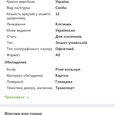
Країна виробник
Україна
Вид палітурки
Скоба
Кількість аркушів у зошиті/
12
щоденнику
Лініювання
Клітинка
Мова видання
Українська
Стать
Для хлопчиків
Тип
Зошит учнівській
Тип поліграфічного паперу
Офсетний
Формат
A5
Обкладинка
Колір
Різні кольори
Матеріал обкладинки
Картон
Поверхня
Глянцева
Тематика декору, малюнка
Транспорт
Приховати
Відгуки про товар