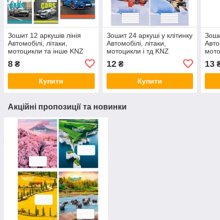
Зошит 12 аркушів лінія
Зошит 24 аркуші у клітинку
Зоши
Автомобілі, літаки,
Автомобілі, літаки,
Авто
мотоцикли та інше KNZ
мотоцикли і тд KNZ
мото
8
12
13
₴
₴
Купити
Купити
Акційні пропозиції та новинки