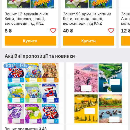
Зошит 12 аркушів лінія
Зошит 96 аркушів клітини
Зоши
Квіти, тістечка, напої,
Квіти, тістечка, напої,
Авто
велосипеди і тд KNZ
велосипеди і тд KNZ
мото
8
40
12
₴
₴
Купити
Купити
Акційні пропозиції та новинки
ТОП
–16%
Зошит предметний 48