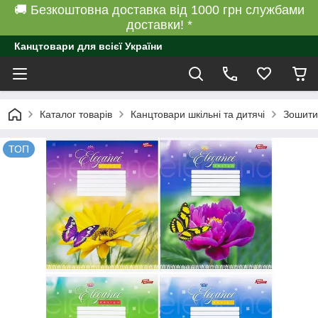
🚚 Безкоштовна доставка від 1000 грн службами
доставки! *
Канцтовари для всієї України
Каталог товарів
Канцтовари шкільні та дитячі
Зошити 
ТОП