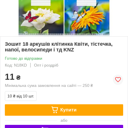
Зошит 18 аркушів клітинка Квіти, тістечка,
напої, велосипеди і тд KNZ
Готово до відправки
Код: N18KD
Опт і роздріб
11
₴
Мінімальна сума замовлення на сайті — 250 ₴
10 ₴
від 10 шт.
Купити
або