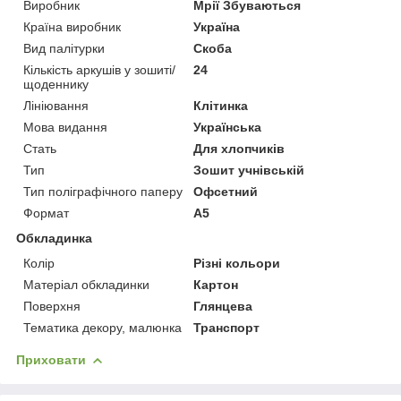
Виробник
Мрії Збуваються
Країна виробник
Україна
Вид палітурки
Скоба
Кількість аркушів у зошиті/
24
щоденнику
Лініювання
Клітинка
Мова видання
Українська
Стать
Для хлопчиків
Тип
Зошит учнівській
Тип поліграфічного паперу
Офсетний
Формат
A5
Обкладинка
Колір
Різні кольори
Матеріал обкладинки
Картон
Поверхня
Глянцева
Тематика декору, малюнка
Транспорт
Приховати