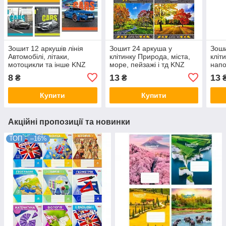
Зошит 12 аркушів лінія
Зошит 24 аркуша у
Зоши
Автомобілі, літаки,
клітинку Природа, міста,
кліти
мотоцикли та інше KNZ
море, пейзажі і тд KNZ
напо
KNZ
8
13
13
₴
₴
Купити
Купити
Акційні пропозиції та новинки
ТОП
–16%