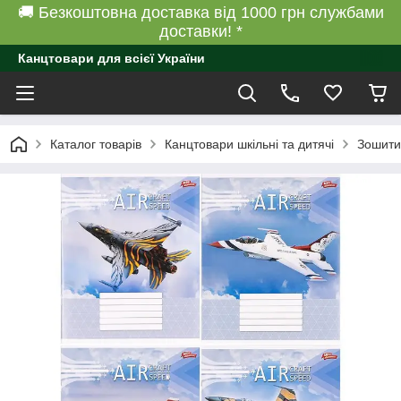
🚚 Безкоштовна доставка від 1000 грн службами
доставки! *
Канцтовари для всієї України
Каталог товарів
Канцтовари шкільні та дитячі
Зошити 