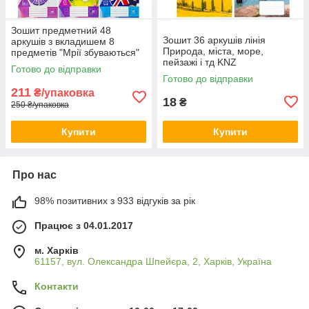
Зошит предметний 48
Зошит 36 аркушів лінія
аркушів з вкладишем 8
Природа, міста, море,
предметів "Мрії збуваються"
пейзажі і тд KNZ
KNZ
Готово до відправки
Готово до відправки
211
₴/упаковка
18
₴
250 ₴/упаковка
Купити
Купити
Про нас
98% позитивних з 933 відгуків за рік
Працює з 04.01.2017
м. Харків
61157, вул. Олександра Шпейєра, 2, Харків, Україна
Контакти