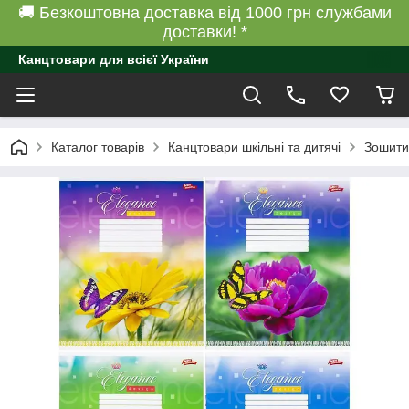
🚚 Безкоштовна доставка від 1000 грн службами
доставки! *
Канцтовари для всієї України
Каталог товарів
Канцтовари шкільні та дитячі
Зошити 