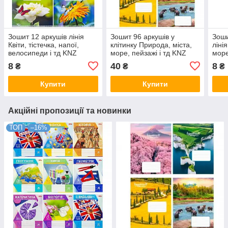
Зошит 12 аркушів лінія
Зошит 96 аркушів у
Зоши
Квіти, тістечка, напої,
клітинку Природа, міста,
ліні
велосипеди і тд KNZ
море, пейзажі і тд KNZ
море
8
40
8
₴
₴
₴
Купити
Купити
Акційні пропозиції та новинки
ТОП
–16%