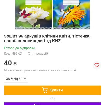
Зошит 96 аркушів клітини Квіти, тістечка,
напої, велосипеди і тд KNZ
Готово до відправки
Код: N96KD
Опт і роздріб
40
₴
Мінімальна сума замовлення на сайті — 250 ₴
38 ₴
від 8 шт.
Купити
або