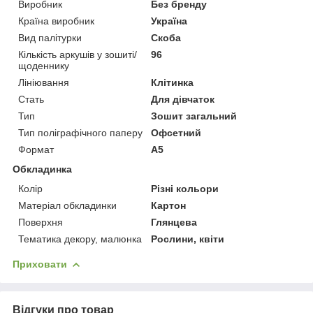
Виробник
Без бренду
Країна виробник
Україна
Вид палітурки
Скоба
Кількість аркушів у зошиті/
96
щоденнику
Лініювання
Клітинка
Стать
Для дівчаток
Тип
Зошит загальний
Тип поліграфічного паперу
Офсетний
Формат
A5
Обкладинка
Колір
Різні кольори
Матеріал обкладинки
Картон
Поверхня
Глянцева
Тематика декору, малюнка
Рослини, квіти
Приховати
Відгуки про товар