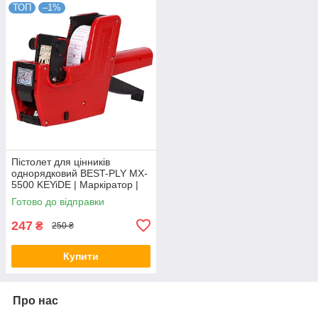
ТОП
–1%
Пістолет для цінників
однорядковий BEST-PLY MX-
5500 KEYiDE | Маркіратор |
Машинка для цінників KNZ
Готово до відправки
247
₴
250 ₴
Купити
Про нас