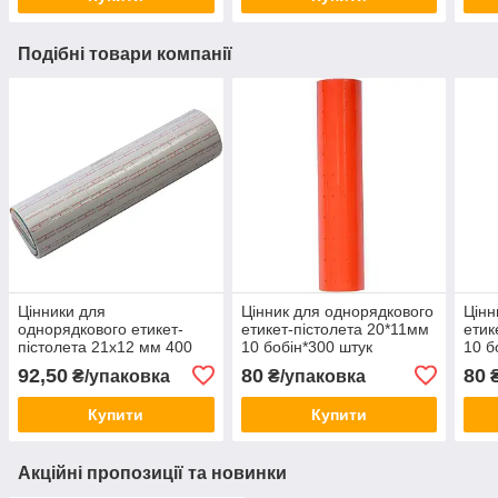
Подібні товари компанії
Цінники для
Цінник для однорядкового
Цінн
однорядкового етикет-
етикет-пістолета 20*11мм
етик
пістолета 21х12 мм 400
10 бобін*300 штук
10 б
лейб 10 роликів білі
Червоний KNZ
Сал
92,50
80
80
₴/упаковка
₴/упаковка
₴
прямокутні KNZ
Купити
Купити
Акційні пропозиції та новинки