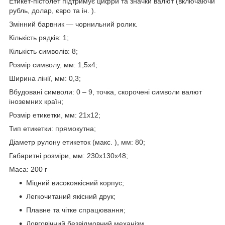
Етикет-пістолет підтримує цифри та значки валют (включаючи
рубль, долар, євро та ін. ).
Змінний барвник — чорнильний ролик.
Кількість рядків: 1;
Кількість символів: 8;
Розмір символу, мм: 1,5х4;
Ширина лінії, мм: 0,3;
Вбудовані символи: 0 – 9, точка, скорочені символи валют
іноземних країн;
Розмір етикетки, мм: 21х12;
Тип етикетки: прямокутна;
Діаметр рулону етикеток (макс. ), мм: 80;
Габаритні розміри, мм: 230х130х48;
Маса: 200 г
Міцний високоякісний корпус;
Легкочитаний якісний друк;
Плавне та чітке спрацювання;
Довговічний безвідмовний механізм.