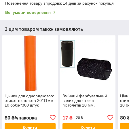
Повернення товару впродовж 14 днів за рахунок покупця
Всі умови повернення
З цим товаром також замовляють
Цінник для однорядкового
Змінний фарбувальний
Цінн
етикет-пістолета 20*11мм
валик для етикет-
етик
10 бобін*300 штук
пістолетів 20 мм,
10 б
Помаранчевий KNZ
чорнильний ролик,
Чер
картридж KNZ
80
17
80
₴/упаковка
₴
₴
20 ₴
Купити
Купити